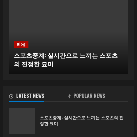
Blog
스포츠중계: 실시간으로 느끼는 스포츠
의 진정한 묘미
LATEST NEWS
POPULAR NEWS
스포츠중계: 실시간으로 느끼는 스포츠의 진
정한 묘미